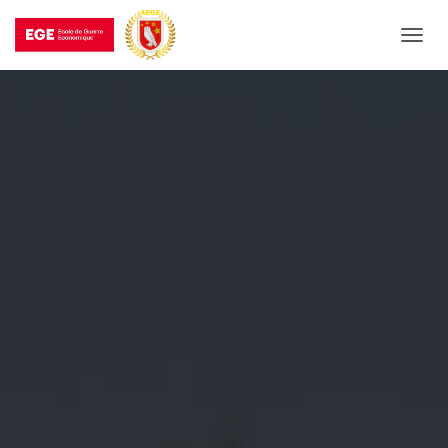
T
O
G
G
L
E
N
A
V
I
G
A
T
I
O
N