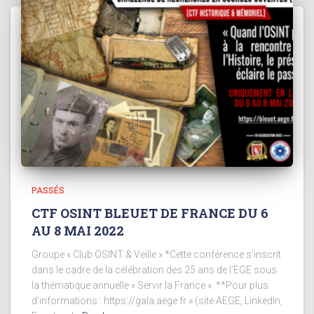
PASSÉS
CTF OSINT BLEUET DE FRANCE DU 6
AU 8 MAI 2022
Groupe « Club OSINT & Veille » *Cette conférence s’inscrit
dans le cadre de la célébration des 25 ans de l’EGE sous
la thématique annuelle « Servir la France ». **Pour plus
d’informations : https://gala.aege.fr » (site AEGE, LinkedIn,