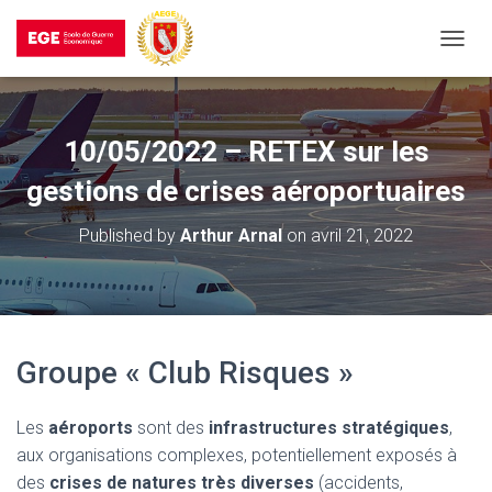
T
O
G
G
L
10/05/2022 – RETEX sur les
E
N
gestions de crises aéroportuaires
A
V
Published by
Arthur Arnal
on
avril 21, 2022
I
G
A
T
I
O
Groupe « Club Risques »
N
Les
aéroports
sont des
infrastructures stratégiques
,
aux organisations complexes, potentiellement exposés à
des
crises de natures très diverses
(accidents,