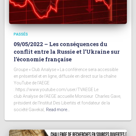
PASSÉS
09/05/2022 – Les conséquences du
conflit entre la Russie et l’Ukraine sur
l’économie française
Groupe « Club Analyse » La conférence sera accessible
en présentiel et en ligne, diffusée en direct sur la chaîne
YouTube de l’AEGE
: https://www.youtube.com/user/TVAEGE Le
club Analyse de l’AEGE accueille Monsieur Charles Gave,
président de l‘Institut Des Libertés et fondateur de la
société Gavekal,
Read more…