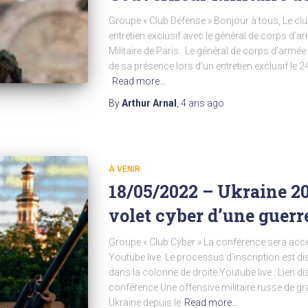
Groupe « Club Défense » Bonjour à tous, Le club 
entretien exclusif avec le général de corps d
Militaire de Paris. Le général de corps d’armé
de sa présence lors d’un entretien exclusif le
Read more…
By
Arthur Arnal
,
4 ans
ago
À VENIR
18/05/2022 – Ukraine 20
volet cyber d’une guerr
Groupe « Club Cyber » La conférence sera access
Youtube live. Le processus d’inscription est dis
dans la colonne de droite.Youtube live : Lien d
conférence Une offensive militaire russe de gra
Ukraine depuis le
Read more…