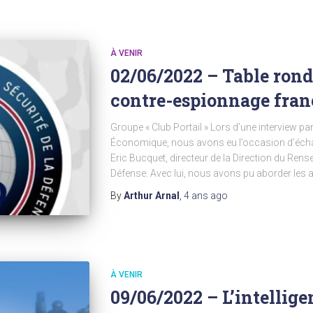
À VENIR
02/06/2022 – Table ronde
contre-espionnage fran
Groupe « Club Portail » Lors d’une interview par
Économique, nous avons eu l’occasion d’écha
Eric Bucquet, directeur de la Direction du Rense
Défense. Avec lui, nous avons pu aborder les a
By
Arthur Arnal
,
4 ans
ago
À VENIR
09/06/2022 – L’intellig