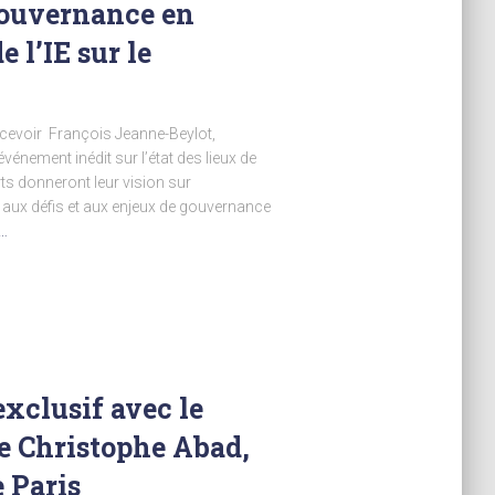
 gouvernance en
e l’IE sur le
 recevoir François Jeanne-Beylot,
nement inédit sur l’état des lieux de
ts donneront leur vision sur
 aux défis et aux enjeux de gouvernance
…
exclusif avec le
e Christophe Abad,
 Paris