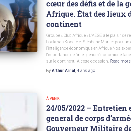
cœur des défis et de la
Afrique. État des lieux d
continent
Groupe « Club Afrique » L’AEGE a le plaisir de
Loukman Konaté et Stéphane Mortier pour un évé
l’intelligence économique en Afrique.Nos exper
l’importance de l’intelligence économique face
sur le continent. A cette occasion,
Read more
By
Arthur Arnal
,
4 ans
ago
À VENIR
24/05/2022 – Entretien 
general de corps d’armé
Gouverneur Militaire de