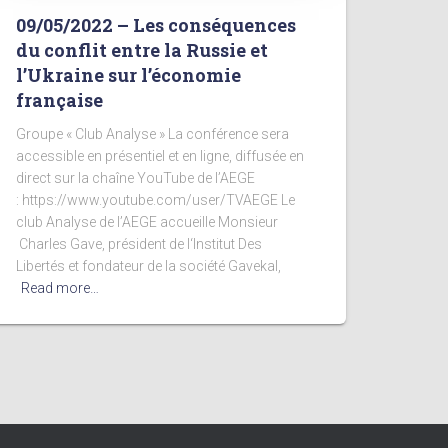
09/05/2022 – Les conséquences
du conflit entre la Russie et
l’Ukraine sur l’économie
française
Groupe « Club Analyse » La conférence sera
accessible en présentiel et en ligne, diffusée en
direct sur la chaîne YouTube de l’AEGE
: https://www.youtube.com/user/TVAEGE Le
club Analyse de l’AEGE accueille Monsieur
Charles Gave, président de l‘Institut Des
Libertés et fondateur de la société Gavekal,
Read more…