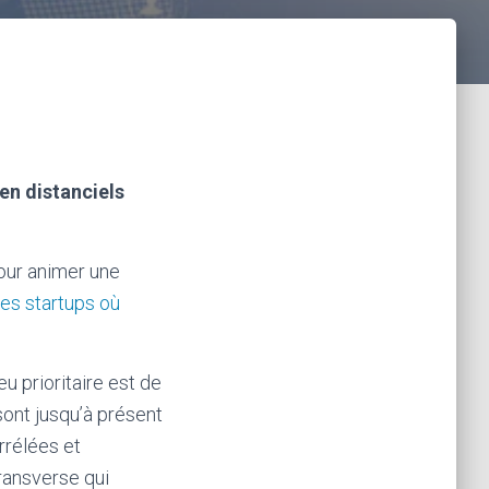
 en distanciels
our animer une
es startups où
eu prioritaire est de
 sont jusqu’à présent
orrélées et
transverse qui