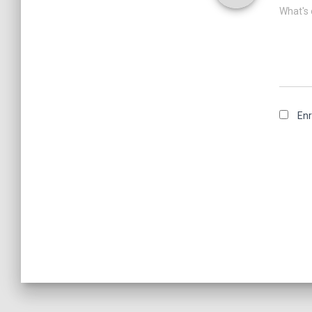
What's 
Enr