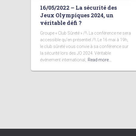
16/05/2022 – La sécurité des
Jeux Olympiques 2024, un
véritable défi ?
Groupe « Club Sûreté » /!\ La conférence ne sera
accessible qu’en présentiel /!\ Le 16 mai à 19h,
le club sûreté vous convie à sa conférence sur
la sécurité lors des JO 2024. Véritable
événement international,
Read more…