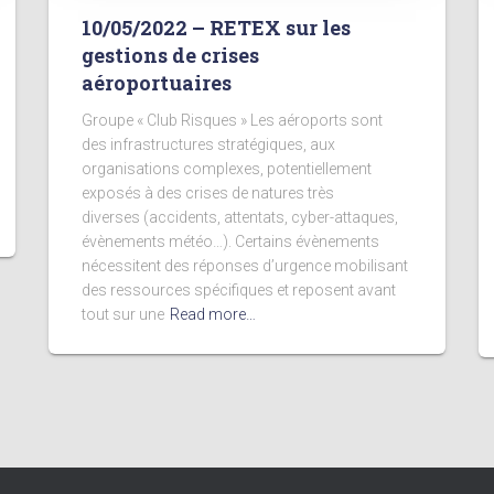
10/05/2022 – RETEX sur les
gestions de crises
aéroportuaires
Groupe « Club Risques » Les aéroports sont
des infrastructures stratégiques, aux
organisations complexes, potentiellement
exposés à des crises de natures très
diverses (accidents, attentats, cyber-attaques,
évènements météo…). Certains évènements
nécessitent des réponses d’urgence mobilisant
des ressources spécifiques et reposent avant
tout sur une
Read more…