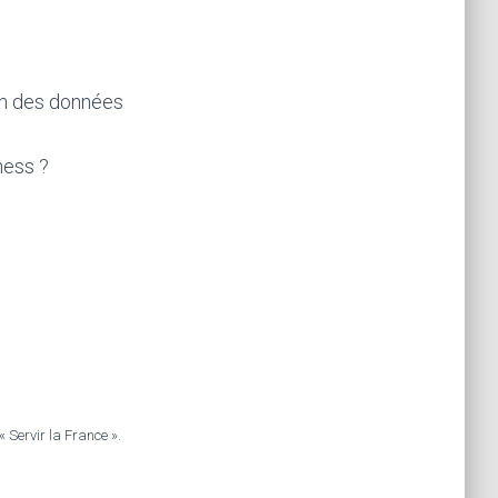
on des données
ness ?
 Servir la France ».